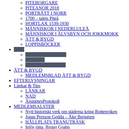
PITEBORGARE
PITEANOR 2018
PORTRÄTT I NORR
1700 – talets Piteå
HORTLAX 1539-1930
MÄNNISKOR I NEDERLULEÅ
MÄNNISKOR I ÄLVSBYN OCH JOKKMOKK
ÄTT & BYGD
LOPPISBÖCKER
DNA
Släktforska med DNA
DNA – kit
RAKA FARSSIDAN
ÄTT & BYGD
MEDLEMSBLAD ÄTT & BYGD
EFTERLYSNINGAR
Länkar & Tips
LÄNKAR
NAD
ÅrsmötesProtokoll
MEDLEMSALSTER
Nytt historiskt verk om städerna kring Bottenviken
Jonas Persson Gedda – Åke Berggren
HÅLLPLATS TRANUTRÄSK
Inför rätta. Birger Grahn