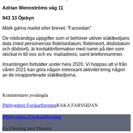
Adrian Wennströms väg 11
943 33 Öjebyn
Märk gärna mailet eller brevet: ”Farssidan”
De nödvändiga uppgifter som vi behöver
utöver släktkedjans
data (med personernas födelsedatum, födelseort, dödsdatum
och dödsort), är
kontaktinformation med namn på den som
skickat in till oss och ev. mailadress, samt telefonnummer.
Insamlingen fortsätter under hela 2020. Vi hoppas att vi från
våren 2021 kan göra någon intressant aktivitet kring någon
av de inrapporterade släktkedjorna.
Kommentarer avstängda
Pitebygdens Forskarförening
RAKA FARSSIDAN
Pitebygdens Forskarförening
En Förening med Piteanor