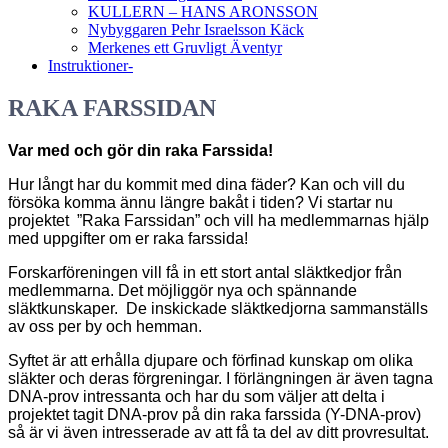
KULLERN – HANS ARONSSON
Nybyggaren Pehr Israelsson Käck
Merkenes ett Gruvligt Äventyr
Instruktioner-
RAKA FARSSIDAN
Var med och gör din raka Farssida!
Hur långt har du kommit med dina fäder? Kan och vill du
försöka komma ännu längre bakåt i tiden? Vi startar nu
projektet ”Raka Farssidan” och vill ha medlemmarnas hjälp
med uppgifter om er raka farssida!
Forskarföreningen vill få in ett stort antal släktkedjor från
medlemmarna. Det möjliggör nya och spännande
släktkunskaper. De inskickade släktkedjorna sammanställs
av oss per by och hemman.
Syftet är att erhålla djupare och förfinad kunskap om olika
släkter och deras förgreningar. I förlängningen är även tagna
DNA-prov intressanta och har du som väljer att delta i
projektet tagit DNA-prov på din raka farssida (Y-DNA-prov)
så är vi även intresserade av att få ta del av ditt provresultat.