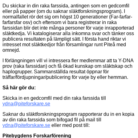
Du skickar in din raka farssida, antingen som en gedcomfil
eller på papper (om du saknar släktforskningsprogram). I
normalfallet rör det sig om högst 10 generationer (Far-farfar-
farfarsfar osv) och eftersom vi bara registrerar in raka
farssidan blir det inte många personer för varje inrapporterad
släktkedja. Vi katalogiserar alla inkomna svar och tänker oss
publicera resultaten på lämpligt sätt. I första hand riktar vi
intresset mot släktkedjor från församlingar runt Piteå med
omnejd.
I förlängningen vill vi intressera fler medlemmar att ta Y-DNA
prov (raka farssidan) och få ökad kunskap om släktskap och
haplogrupper. Sammanställda resultat öppnar för
träffar/fördjupningar/publicering för varje by eller hemman.
Så här gör du:
Skicka in en gedcomfil med din raka farssida till
ydna@piteforskare.se
Saknar du släktforskningsprogram rapporterar du in en kopia
av din raka farssida som bifogad fil på mail till
ydna@piteforskare.se
eller med post till:
Pitebygdens Forskarförening