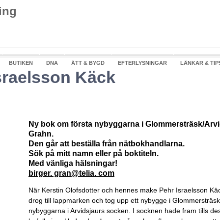
BUTIKEN
DNA
ÄTT & BYGD
EFTERLYSNINGAR
LÄNKAR & TIP
sraelsson Käck
Ny bok om första nybyggarna i Glommersträsk/Arvi
Grahn.
Den går att beställa från nätbokhandlarna.
Sök på mitt namn eller på boktiteln.
Med vänliga hälsningar!
birger. gran@telia. com
När Kerstin Olofsdotter och hennes make Pehr Israelsson Käc
drog till lappmarken och tog upp ett nybygge i Glommersträsk 
nybyggarna i Arvidsjaurs socken. I socknen hade fram tills de