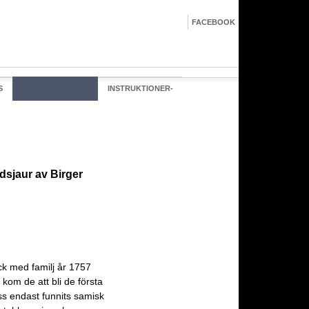
FACEBOOK
S
MEDLEMSALSTER
INSTRUKTIONER-
dsjaur av Birger
k med familj år 1757
kom de att bli de första
ss endast funnits samisk