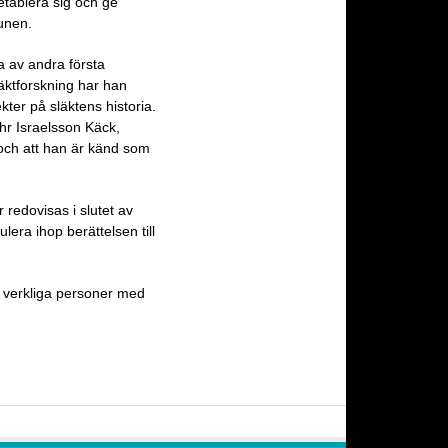
etablera sig och ge
unen.
a av andra första
äktforskning har han
ter på släktens historia.
ehr Israelsson Käck,
och att han är känd som
 redovisas i slutet av
bulera ihop berättelsen till
 verkliga personer med