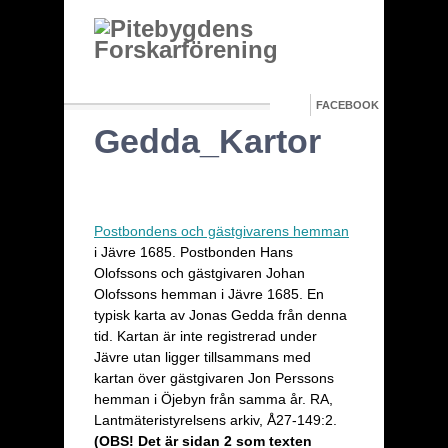
FACEBOOK
Gedda_Kartor
Postbondens och gästgivarens hemman
i Jävre 1685. Postbonden Hans
Olofssons och gästgivaren Johan
Olofssons hemman i Jävre 1685. En
typisk karta av Jonas Gedda från denna
tid. Kartan är inte registrerad under
Jävre utan ligger tillsammans med
kartan över gästgivaren Jon Perssons
hemman i Öjebyn från samma år. RA,
Lantmäteristyrelsens arkiv, Å27-149:2.
(OBS! Det är sidan 2 som texten