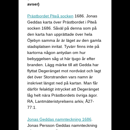
avser)
Prästbordet Piteå socken
1686. Jonas
Geddas karta över Prästbordet i Piteå
socken 1686. Såväl på denna som på
den karta han upprättade över hela
Öjebyn samma år är läget av den gamla
stadsplatsen inritat. Tyvärr finns inte på
kartorna någon antydan om hur
bebyggelsen såg ut här tjugo år efter
branden. Lägg märke till att Gedda har
flyttat Degeränget mot nordväst och lagt
det över Storstranden vars namn är
inskrivet längst ned på kartan. Man får
därför felaktigt intrycket att Degeränget
låg helt nära Prästbordets övriga ägor.
RA, Lantmäteristyrelsens arkiv, Å27-
77:1.
Jonas Geddas namnteckning 1686
.
Jonas Persson Geddas namnteckning